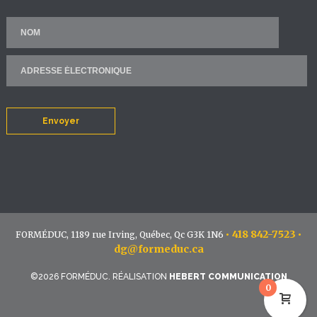
Envoyer
•
418 842-7523
•
FORMÉDUC, 1189 rue Irving, Québec, Qc G3K 1N6
dg@formeduc.ca
©2026 FORMÉDUC. RÉALISATION
HEBERT COMMUNICATION
0