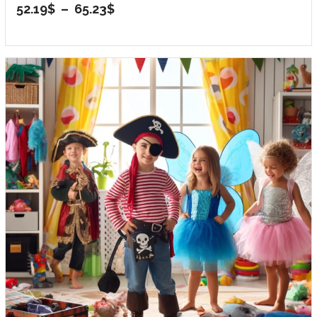
Plage
52.19
$
–
65.23
$
de
prix :
52.19$
à
65.23$