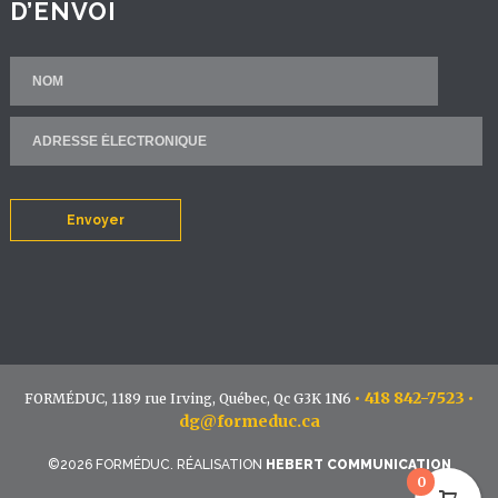
D’ENVOI
Envoyer
•
418 842-7523
•
FORMÉDUC, 1189 rue Irving, Québec, Qc G3K 1N6
dg@formeduc.ca
©2026 FORMÉDUC. RÉALISATION
HEBERT COMMUNICATION
0