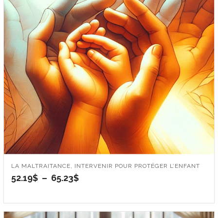
LA MALTRAITANCE, INTERVENIR POUR PROTÉGER L’ENFANT
Plage
52.19
$
–
65.23
$
de
prix :
52.19$