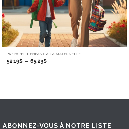
PRÉPARER L’ENFANT À LA MATERNELLE
Plage
52.19
$
–
65.23
$
de
prix :
52.19$
à
65.23$
ABONNEZ-VOUS À NOTRE LISTE