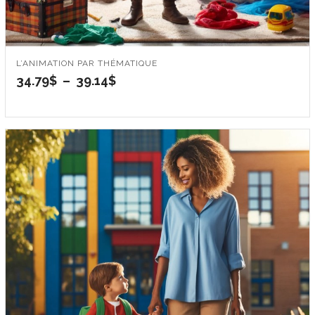
L’ANIMATION PAR THÉMATIQUE
Plage
34.79
$
–
39.14
$
de
prix :
34.79$
à
39.14$