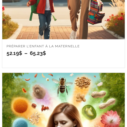
PRÉPARER L’ENFANT À LA MATERNELLE
Plage
52.19
$
–
65.23
$
de
prix :
52.19$
à
65.23$