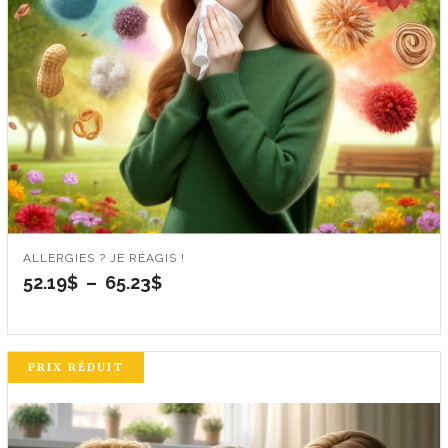
ALLERGIES ? JE RÉAGIS !
Plage
52.19
$
–
65.23
$
de
prix :
52.19$
à
PRIX RÉDUIT
65.23$