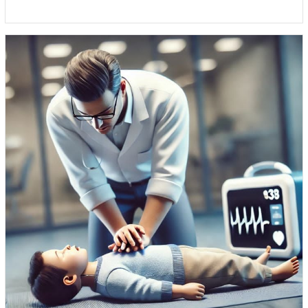
de
prix :
45.00$
à
55.44$