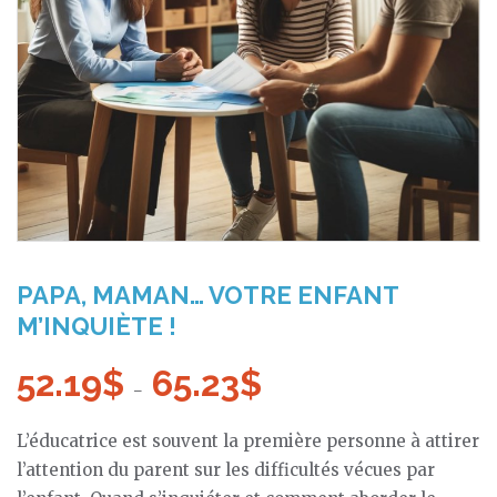
PAPA, MAMAN… VOTRE ENFANT
M’INQUIÈTE !
52.19
$
65.23
$
Plage
–
de
L’éducatrice est souvent la première personne à attirer
prix :
l’attention du parent sur les difficultés vécues par
52.19$