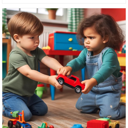
prix :
45.00$
à
55.44$