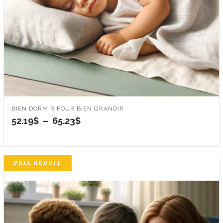
BIEN DORMIR POUR BIEN GRANDIR
Plage
52.19
$
–
65.23
$
de
prix :
52.19$
à
PRIX RÉDUIT
65.23$