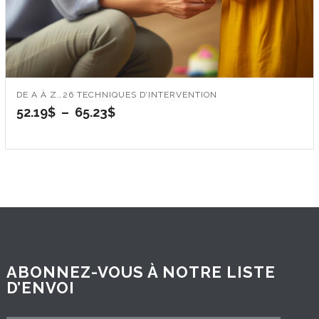
DE A À Z…26 TECHNIQUES D’INTERVENTION
Plage
52.19
$
–
65.23
$
de
prix :
52.19$
à
65.23$
ABONNEZ-VOUS À NOTRE LISTE
D’ENVOI