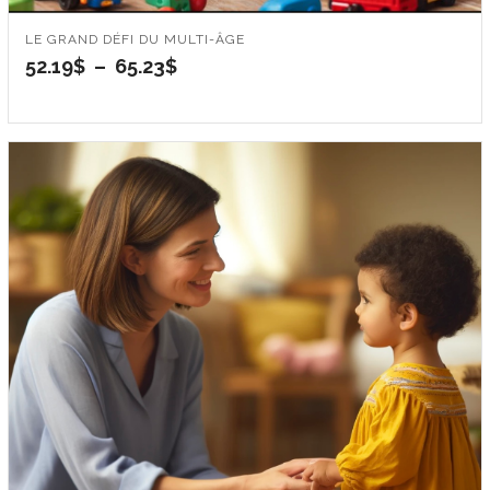
LE GRAND DÉFI DU MULTI-ÂGE
Plage
52.19
$
–
65.23
$
de
prix :
52.19$
à
65.23$