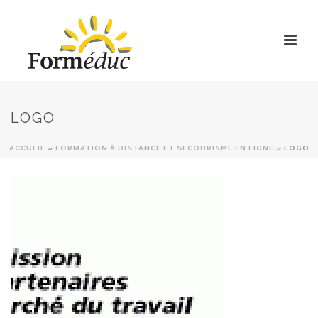
LOGO
ACCUEIL
»
FORMATION À DISTANCE ET SECOURISME EN LIGNE
»
LOGO