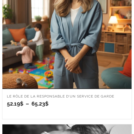
LE RÔLE DE LA RESPONSABLE D’UN SERVICE DE GARDE
Plage
52.19
$
–
65.23
$
de
prix :
52.19$
à