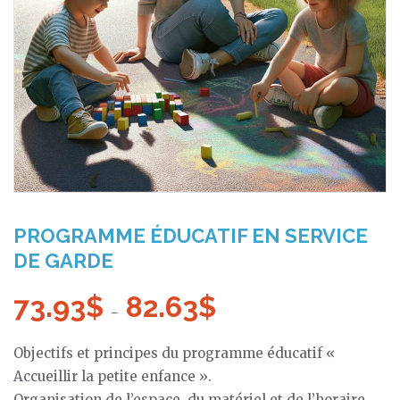
PROGRAMME ÉDUCATIF EN SERVICE
DE GARDE
73.93
$
82.63
$
Plage
–
de
Objectifs et principes du programme éducatif «
prix :
Accueillir la petite enfance ».
73.93$
Organisation de l’espace, du matériel et de l’horaire.
à