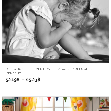
65.23$
DÉTECTION ET PRÉVENTION DES ABUS SEXUELS CHEZ
L’ENFANT
Plage
52.19
$
–
65.23
$
de
prix :
52.19$
à
65.23$