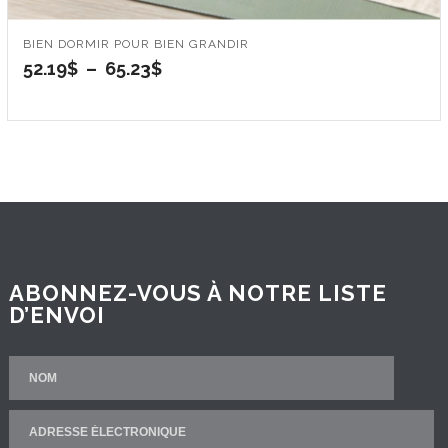
BIEN DORMIR POUR BIEN GRANDIR
Plage
52.19
$
–
65.23
$
de
prix :
52.19$
à
65.23$
ABONNEZ-VOUS À NOTRE LISTE
D’ENVOI