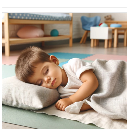
prix :
34.79$
à
39.14$