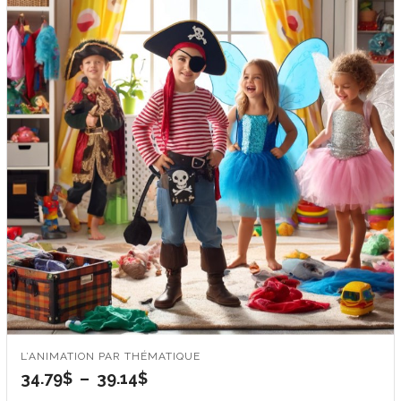
L’ANIMATION PAR THÉMATIQUE
Plage
34.79
$
–
39.14
$
de