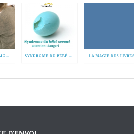
SECOURISME EN LIGNE, IL EST TEMPS DE SE MOBILISER !
SYNDROME DU BÉBÉ SECOUÉ: ATTENTION DANGER!
LA MAGIE DES LIVRE
E D’ENVOI