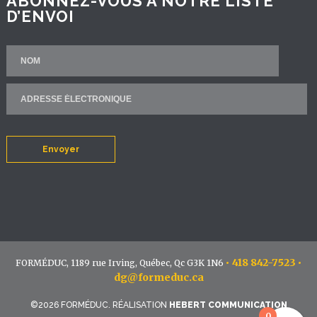
ABONNEZ-VOUS À NOTRE LISTE
D’ENVOI
Envoyer
•
418 842-7523
•
FORMÉDUC, 1189 rue Irving, Québec, Qc G3K 1N6
dg@formeduc.ca
©2026 FORMÉDUC. RÉALISATION
HEBERT COMMUNICATION
0