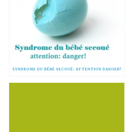
SYNDROME DU BÉBÉ SECOUÉ: ATTENTION DANGER!