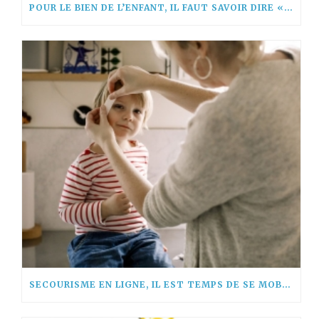
POUR LE BIEN DE L’ENFANT, IL FAUT SAVOIR DIRE « NON! »
SECOURISME EN LIGNE, IL EST TEMPS DE SE MOBILISER !