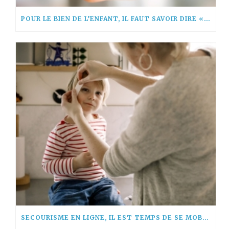
POUR LE BIEN DE L’ENFANT, IL FAUT SAVOIR DIRE « NON! »
SECOURISME EN LIGNE, IL EST TEMPS DE SE MOBILISER !