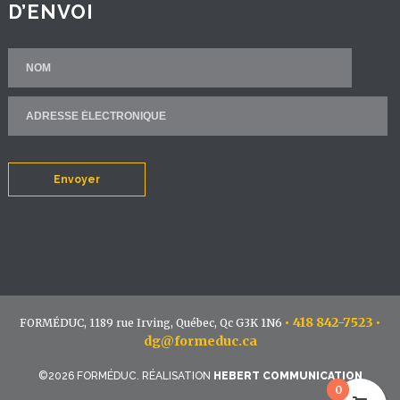
D’ENVOI
Envoyer
•
418 842-7523
•
FORMÉDUC, 1189 rue Irving, Québec, Qc G3K 1N6
dg@formeduc.ca
©2026 FORMÉDUC. RÉALISATION
HEBERT COMMUNICATION
0