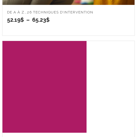
DE A À Z…26 TECHNIQUES D’INTERVENTION
Plage
52.19
$
–
65.23
$
de
prix :
52.19$
à
65.23$