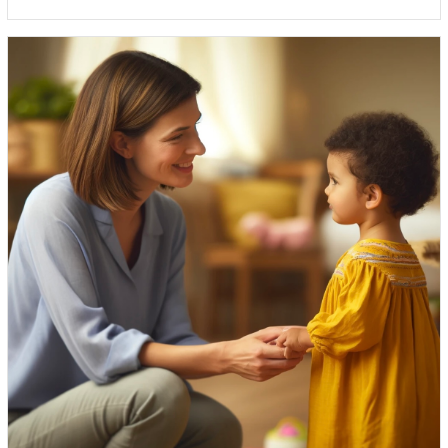
prix :
52.19$
à
65.23$