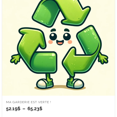
MA GARDERIE EST VERTE !
Plage
52.19
$
–
65.23
$
de