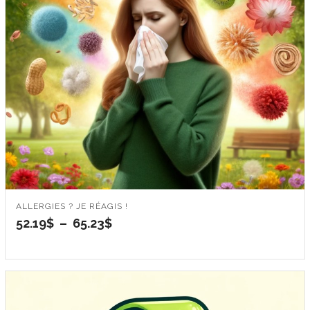
ALLERGIES ? JE RÉAGIS !
Plage
52.19
$
–
65.23
$
de
prix :
52.19$
à
65.23$