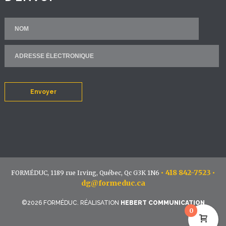
Envoyer
•
418 842-7523
•
FORMÉDUC, 1189 rue Irving, Québec, Qc G3K 1N6
dg@formeduc.ca
©2026 FORMÉDUC. RÉALISATION
HEBERT COMMUNICATION
0