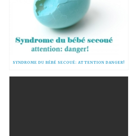
SYNDROME DU BÉBÉ SECOUÉ: ATTENTION DANGER!