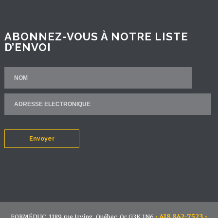
ABONNEZ-VOUS À NOTRE LISTE
D’ENVOI
Envoyer
•
418 842-7523
•
FORMÉDUC, 1189 rue Irving, Québec, Qc G3K 1N6