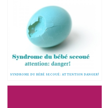
SYNDROME DU BÉBÉ SECOUÉ: ATTENTION DANGER!