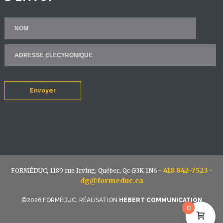
Envoyer
•
418 842-7523
•
FORMÉDUC, 1189 rue Irving, Québec, Qc G3K 1N6
dg@formeduc.ca
©2026 FORMÉDUC. RÉALISATION
HEBERT COMMUNICATION
0