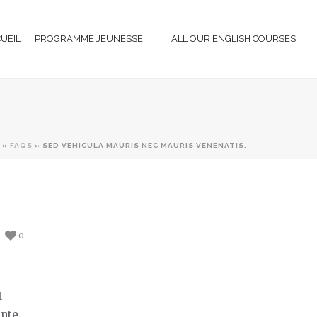
CUEIL
PROGRAMME JEUNESSE
ALL OUR ENGLISH COURSES
»
FAQS
»
SED VEHICULA MAURIS NEC MAURIS VENENATIS.
0
,
t
ante