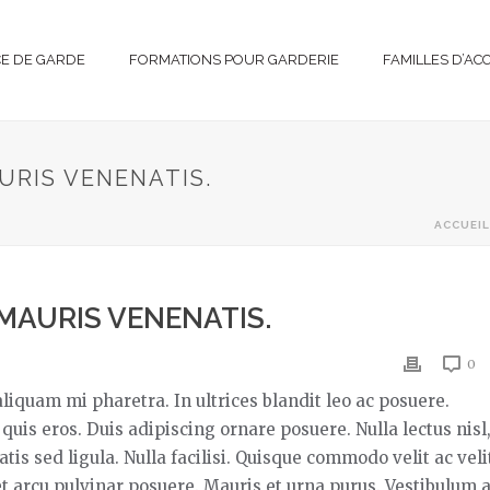
CE DE GARDE
FORMATIONS POUR GARDERIE
FAMILLES D’AC
URIS VENENATIS.
ACCUEIL
MAURIS VENENATIS.
0
iquam mi pharetra. In ultrices blandit leo ac posuere.
 quis eros. Duis adipiscing ornare posuere. Nulla lectus nisl
tis sed ligula. Nulla facilisi. Quisque commodo velit ac veli
get arcu pulvinar posuere. Mauris et urna purus. Vestibulum 