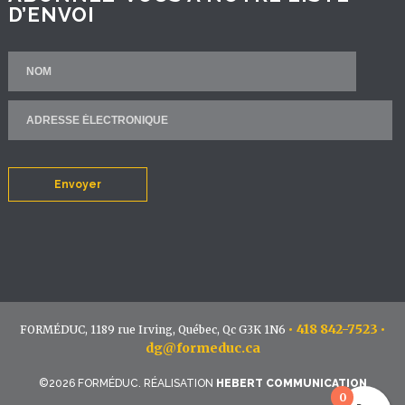
D’ENVOI
Envoyer
•
418 842-7523
•
FORMÉDUC, 1189 rue Irving, Québec, Qc G3K 1N6
dg@formeduc.ca
©2026 FORMÉDUC. RÉALISATION
HEBERT COMMUNICATION
0