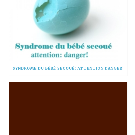
SYNDROME DU BÉBÉ SECOUÉ: ATTENTION DANGER!